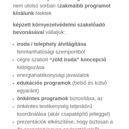
nem utolsó sorban s
zakmaibb programot
kínálunk
Nektek
képzett környezetvédelmi szakelőadó
bevonásával
vállaljuk:
iroda / telephely átvilágítása
fenntarthatósági szempontból
cégre szabott
“zöld iroda” koncepció
kidolgozása
energiahatékonysági javaslatok
edukációs programok
(belső és külső
egyaránt)
önkéntes programok
biztosítása, az
önkéntes tevékenység teljeskörű
koordinálása (akár csapatépítő jelleggel)
prezentációk elkészítése, hogy biztosan a