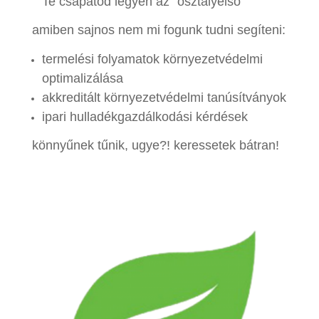
Te csapatod legyen az “osztályelső”
amiben sajnos nem mi fogunk tudni segíteni:
termelési folyamatok környezetvédelmi
optimalizálása
akkreditált környezetvédelmi tanúsítványok
ipari hulladékgazdálkodási kérdések
könnyűnek tűnik, ugye?! keressetek bátran!