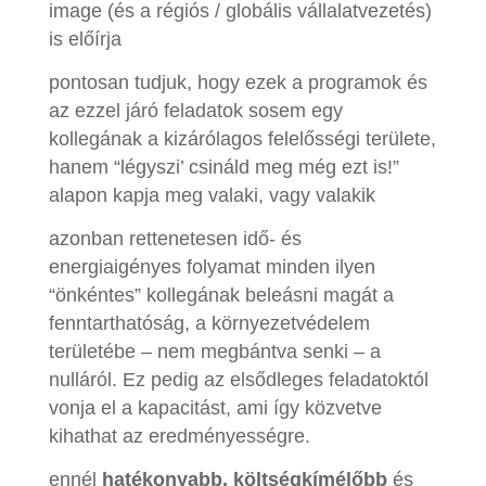
image (és a régiós / globális vállalatvezetés)
is előírja
pontosan tudjuk, hogy ezek a programok és
az ezzel járó feladatok sosem egy
kollegának a kizárólagos felelősségi területe,
hanem “légyszi’ csináld meg még ezt is!”
alapon kapja meg valaki, vagy valakik
azonban rettenetesen idő- és
energiaigényes folyamat minden ilyen
“önkéntes” kollegának beleásni magát a
fenntarthatóság, a környezetvédelem
területébe – nem megbántva senki – a
nulláról. Ez pedig az elsődleges feladatoktól
vonja el a kapacitást, ami így közvetve
kihathat az eredményességre.
ennél
hatékonyabb, költségkímélőbb
és